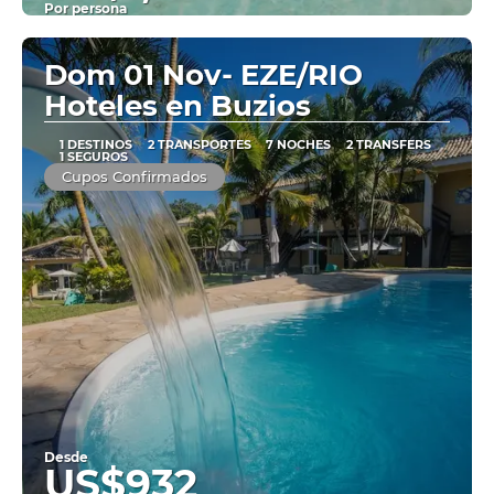
Por persona
Ver
Dom 01 Nov- EZE/RIO
Hoteles en Buzios
1 DESTINOS
2 TRANSPORTES
7 NOCHES
2 TRANSFERS
1 SEGUROS
Cupos Confirmados
Desde
US$932