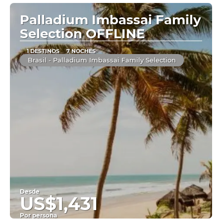
Palladium Imbassai Family
Selection OFFLINE
1 DESTINOS
7 NOCHES
Brasil - Palladium Imbassai Family Selection
Desde
US$1,431
Por persona