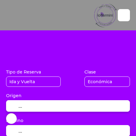
+
Vuelos / Tren / Bus
Alojamiento
C
Paquetes
Tipo de Reserva
Clase
Origen
Destino