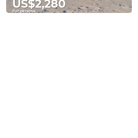
US$2,280
Por persona
Ver