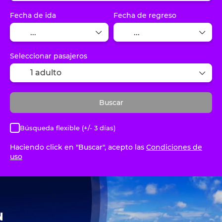
Fecha de ida
Fecha de regreso
Seleccionar pasajeros
1 adulto
Buscar
Búsqueda flexible (+/- 3 días)
Haciendo click en "Buscar", acepto las
Condiciones de
uso