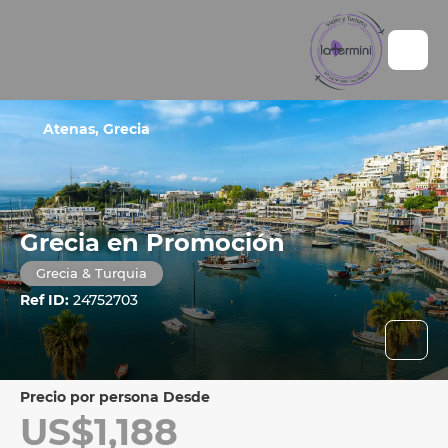
Atenas, Grecia
Grecia en Promoción
Grecia & Turquia
Ref ID:
24752703
precio por persona Desde
US$1,188